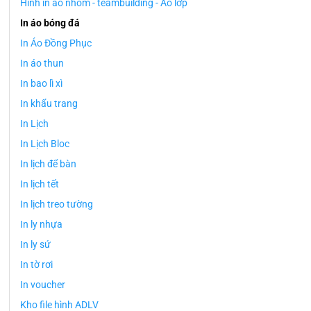
Hình in áo nhóm - teambuilding - Áo lớp
In áo bóng đá
In Áo Đồng Phục
In áo thun
In bao lì xì
In khẩu trang
In Lịch
In Lịch Bloc
In lịch để bàn
In lịch tết
In lịch treo tường
In ly nhựa
In ly sứ
In tờ rơi
In voucher
Kho file hình ADLV