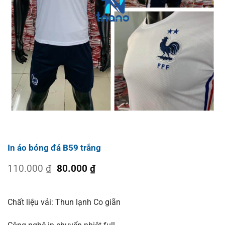
In áo bóng đá B59 trắng
Giá
Giá
110.000
₫
80.000
₫
gốc
hiện
là:
tại
110.000 ₫.
là:
Chất liệu vải: Thun lạnh Co giãn
80.000 ₫.