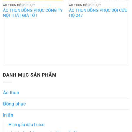
ÁO THUN ĐỒNG PHỤC
ÁO THUN ĐỒNG PHỤC
ÁO THUN ĐỒNG PHỤC CÔNG TY
ÁO THUN ĐỒNG PHỤC ĐỘI CỨU
NỘI THẤT GIÁ TỐT
HỘ 247
DANH MỤC SẢN PHẨM
Áo thun
Đồng phục
In ấn
Hình gấu dâu Lotso