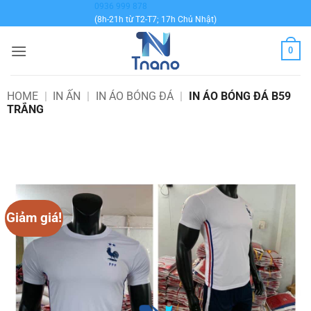
Bỏ
0936 999 878
(8h-21h từ T2-T7; 17h Chủ Nhật)
qua
nội
0
dung
HOME
|
IN ẤN
|
IN ÁO BÓNG ĐÁ
|
IN ÁO BÓNG ĐÁ B59
TRẮNG
Giảm giá!