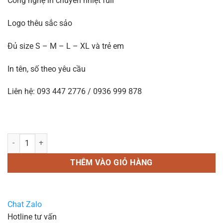
Công nghệ in chuyển nhiệt full
Logo thêu sắc sảo
Đủ size S – M – L – XL và trẻ em
In tên, số theo yêu cầu
Liên hệ: 093 447 2776 / 0936 999 878
In áo bóng đá B59 trắng số lượng
THÊM VÀO GIỎ HÀNG
Chat Zalo
Hotline tư vấn