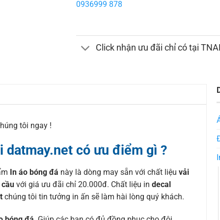
0936999 878
Click nhận ưu đãi chỉ có tại TN
chúng tôi ngay !
i datmay.net có ưu điểm gì ?
I
hẩm
In áo bóng đá
này là dòng may sẵn với chất liệu
vải
u cầu
với giá ưu đãi chỉ 20.000đ. Chất liệu in
decal
t
chúng tôi tin tưởng in ấn sẽ làm hài lòng quý khách.
o bóng đá
. Giúp các bạn có đủ đồng phục cho đội