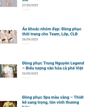
27/09/2025
ÁO TH
ÁO THUN ĐỒNG PHỤC
Áo Te
Áo khoác nhóm đẹp: Đồng phục
Áo Teambuilding Công Ty
Xuất B
Thiết Kế Ánh Kim
thời trang cho Team, Lớp, CLB
ÁO THUN ĐỒNG PHỤC
26/09/2025
o Teambuilding Công Ty
hủy Sản Biển Xanh
Đồng phục Trung Nguyên Legend
– Biểu tượng văn hóa cà phê Việt
26/09/2025
Đồng phục Spa màu vàng – Thiết
kế sang trọng, tôn vinh thương