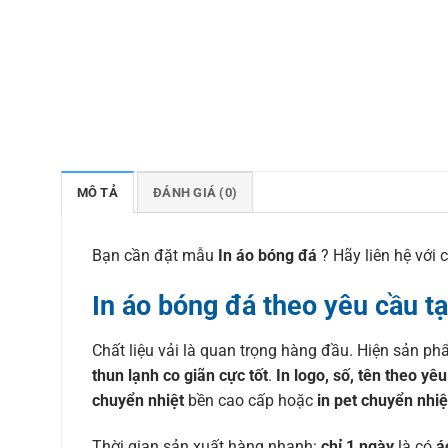
MÔ TẢ
ĐÁNH GIÁ (0)
Bạn cần đặt mẫu
In áo bóng đá
? Hãy liên hệ với 
In áo bóng đá theo yêu cầu
tạ
Chất liệu vải là quan trọng hàng đầu. Hiện sản p
thun lạnh co giãn cực tốt
.
In logo, số, tên theo yê
chuyển nhiệt
bền cao cấp hoặc
in pet chuyển nhiệ
Thời gian sản xuất hàng nhanh:
chỉ 1 ngày
là có
á