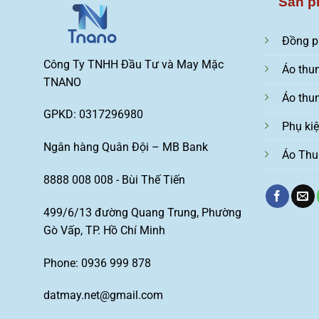
Sản p
Đồng p
Công Ty TNHH Đầu Tư và May Mặc
Áo thu
TNANO
Áo thu
GPKD: 0317296980
Phụ ki
Ngân hàng Quân Đội – MB Bank
Áo Thu
8888 008 008 - Bùi Thế Tiến
499/6/13 đường Quang Trung, Phường
Gò Vấp, TP. Hồ Chí Minh
Phone: 0936 999 878
datmay.net@gmail.com