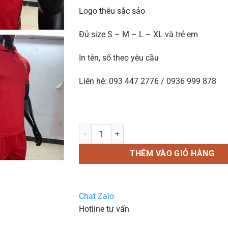
Logo thêu sắc sảo
Đủ size S – M – L – XL và trẻ em
In tên, số theo yêu cầu
Liên hệ: 093 447 2776 / 0936 999 878
In áo bóng đá B62 đỏ số lượng
THÊM VÀO GIỎ HÀNG
Chat Zalo
Hotline tư vấn