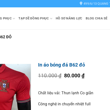
499/6/13 QUANG 
G PHỤC
TẠP DỀ ĐỒNG PHỤC
HỒ SƠ NĂNG LỰC
BLOG CHIA SẺ
B62 ĐỎ
In áo bóng đá B62 đỏ
Giá
Giá
110.000
₫
80.000
₫
gốc
hiện
là:
tại
110.000 ₫.
là:
Chất liệu vải: Thun lạnh Co giãn
80.000 ₫.
Công nghệ in chuyển nhiệt full