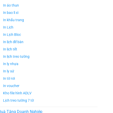
In áo thun
In bao lì xì
In khẩu trang
In Lịch
In Lịch Bloc
In lịch để bàn
In lịch tết
In lịch treo tường
In ly nhựa
In ly sứ
In tờ rơi
In voucher
Kho file hình ADLV
Lịch treo tường 7 tờ
Quà Tặng Doanh Nghiệp