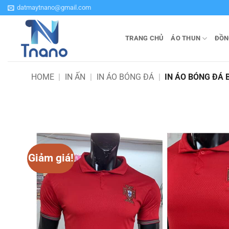
Bỏ
datmaytnano@gmail.com
qua
nội
TRANG CHỦ
ÁO THUN
ĐỒN
dung
HOME
|
IN ẤN
|
IN ÁO BÓNG ĐÁ
|
IN ÁO BÓNG ĐÁ 
Giảm giá!