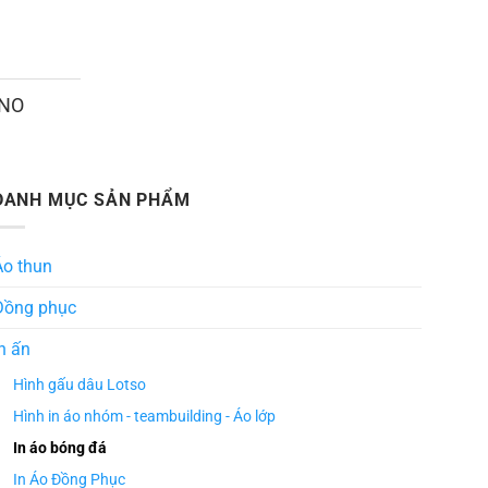
ANO
DANH MỤC SẢN PHẨM
Áo thun
Đồng phục
n ấn
Hình gấu dâu Lotso
Hình in áo nhóm - teambuilding - Áo lớp
In áo bóng đá
In Áo Đồng Phục