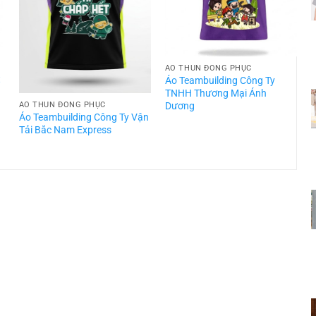
ÁO THUN ĐỒNG PHỤC
t
Áo Teambuilding Công Ty
TNHH Thương Mại Ánh
Dương
ÁO THUN ĐỒNG PHỤC
Áo Teambuilding Công Ty Vận
Á
Tải Bắc Nam Express
T