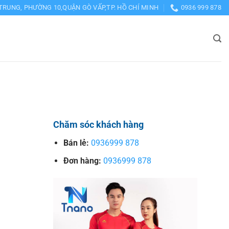
TRUNG, PHƯỜNG 10,QUẬN GÒ VẤP,TP. HỒ CHÍ MINH
0936 999 878
Chăm sóc khách hàng
Bán lẻ:
0936999 878
Đơn hàng:
0936999 878