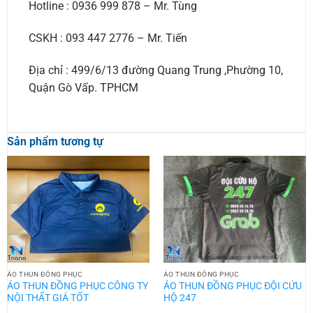
Hotline : 0936 999 878 – Mr. Tùng
CSKH : 093 447 2776 – Mr. Tiến
Địa chỉ : 499/6/13 đường Quang Trung ,Phường 10,
Quận Gò Vấp. TPHCM
Sản phẩm tương tự
ÁO THUN ĐỒNG PHỤC
ÁO THUN ĐỒNG PHỤC
ÁO THUN ĐỒNG PHỤC CÔNG TY
ÁO THUN ĐỒNG PHỤC ĐỘI CỨU
NỘI THẤT GIÁ TỐT
HỘ 247