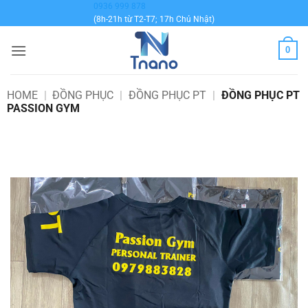
Bỏ
0936 999 878
(8h-21h từ T2-T7; 17h Chủ Nhật)
qua
nội
0
dung
HOME
|
ĐỒNG PHỤC
|
ĐỒNG PHỤC PT
|
ĐỒNG PHỤC PT
PASSION GYM