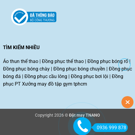
TÌM KIẾM NHIỀU
Áo thun thể thao
|
Đồng phục thể thao
|
Đồng phục bóng rổ
|
Đồng phục bóng chày
|
Đồng phục bóng chuyền
|
Đồng phục
bóng đá
|
Đồng phục cầu lông
|
Đồng phục bơi lội
|
Đồng
phục PT
Xưởng may đồ tập gym tphcm
Copyright 2026 ©
Đặt may TNANO
0936 999 878