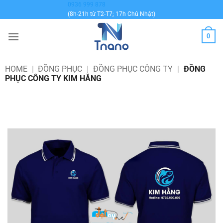
Bỏ
0936 999 878
(8h-21h từ T2-T7; 17h Chủ Nhật)
qua
nội
0
dung
HOME
|
ĐỒNG PHỤC
|
ĐỒNG PHỤC CÔNG TY
|
ĐỒNG
PHỤC CÔNG TY KIM HẰNG