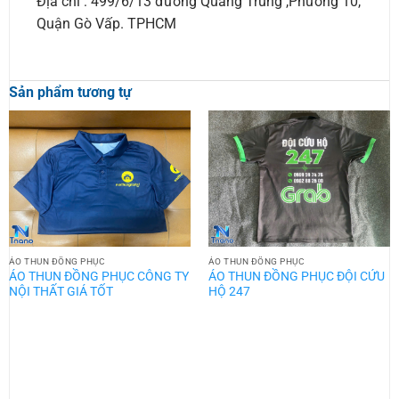
Địa chỉ : 499/6/13 đường Quang Trung ,Phường 10,
Quận Gò Vấp. TPHCM
Sản phẩm tương tự
ÁO THUN ĐỒNG PHỤC
ÁO THUN ĐỒNG PHỤC
ÁO THUN ĐỒNG PHỤC CÔNG TY
ÁO THUN ĐỒNG PHỤC ĐỘI CỨU
NỘI THẤT GIÁ TỐT
HỘ 247