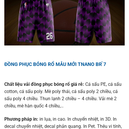
ĐỒNG PHỤC BÓNG RỔ MẪU MỚI TNANO BR ̃7
Chất liệu vải đồng phục bóng rổ giá rẻ:
Cá sấu PE, cá sấu
cotton, cá sấu poly. Mè poly thái, cá sấu poly 2 chiều, cá
sấu poly 4 chiều. Thun lạnh 2 chiều – 4 chiều. Vải mè 2
chiều, mè hàn quốc 4 chiều,…
Phương pháp in:
in lụa, in cao. In chuyển nhiệt, in 3D. In
decal chuyển nhiệt, decal phản quang. In Pet. Thêu vi tính,