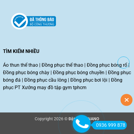
TÌM KIẾM NHIỀU
Áo thun thể thao
|
Đồng phục thể thao
|
Đồng phục bóng rổ
|
Đồng phục bóng chày
|
Đồng phục bóng chuyền
|
Đồng phục
bóng đá
|
Đồng phục cầu lông
|
Đồng phục bơi lội
|
Đồng
phục PT
Xưởng may đồ tập gym tphcm
Copyright 2026 ©
Đặt may TNANO
0936 999 878