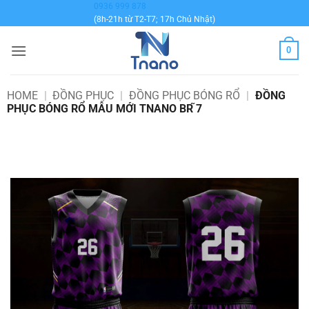
Bỏ
0936 999 878
(8h-21h từ T2-T7; 17h Chủ Nhật)
qua
nội
0
dung
HOME
|
ĐỒNG PHỤC
|
ĐỒNG PHỤC BÓNG RỔ
|
ĐỒNG
PHỤC BÓNG RỔ MẪU MỚI TNANO BR ̃7