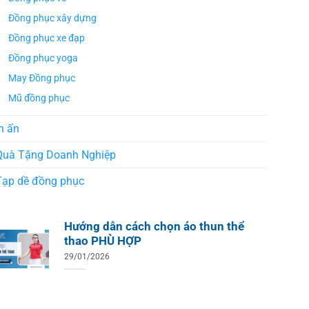
Đồng phục xây dựng
Đồng phục xe đạp
Đồng phục yoga
May Đồng phục
Mũ đồng phục
n ấn
Quà Tặng Doanh Nghiệp
Tạp dề đồng phục
Hướng dẫn cách chọn áo thun thể
ÁO TH
ÁO THUN ĐỒNG PHỤC
Áo Te
Áo Teambuilding Công Ty
thao PHÙ HỢP
Xuất B
Thiết Kế Ánh Kim
29/01/2026
ÁO THUN ĐỒNG PHỤC
o Teambuilding Công Ty
hủy Sản Biển Xanh