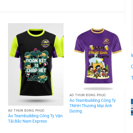
I
ÁO THUN ĐỒNG PHỤC
t
Áo Teambuilding Công Ty
TNHH Thương Mại Ánh
Dương
ÁO THUN ĐỒNG PHỤC
Áo Teambuilding Công Ty Vận
Á
Tải Bắc Nam Express
T