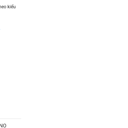
heo kiểu
/
ANO