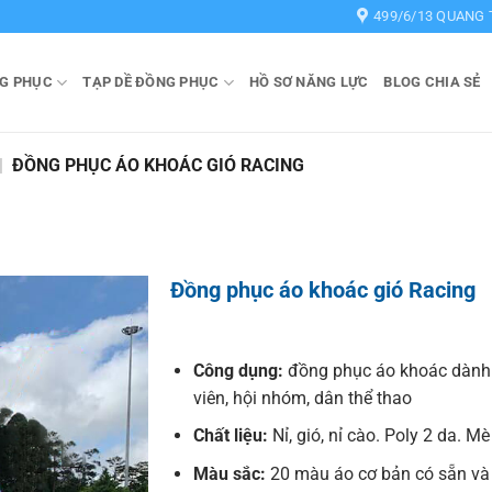
499/6/13 QUANG 
G PHỤC
TẠP DỀ ĐỒNG PHỤC
HỒ SƠ NĂNG LỰC
BLOG CHIA SẺ
|
ĐỒNG PHỤC ÁO KHOÁC GIÓ RACING
Đồng phục áo khoác gió Racing
Công dụng:
đồng phục áo khoác dành
viên, hội nhóm, dân thể thao
Chất liệu:
Nỉ, gió, nỉ cào. Poly 2 da. Mè
Màu sắc:
20 màu áo cơ bản có sẵn và