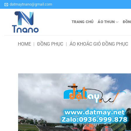
Bỏ
datmaytnano@gmail.com
qua
nội
TRANG CHỦ
ÁO THUN
ĐỒN
dung
HOME
|
ĐỒNG PHỤC
|
ÁO KHOÁC GIÓ ĐỒNG PHỤC