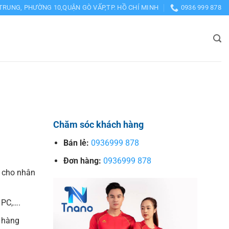
TRUNG, PHƯỜNG 10,QUẬN GÒ VẤP,TP. HỒ CHÍ MINH
0936 999 878
Chăm sóc khách hàng
Bán lẻ:
0936999 878
Đơn hàng:
0936999 878
 cho nhân
 PC,….
 hàng