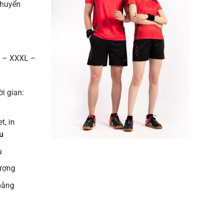
chuyển
L – XXXL –
ời gian:
t, in
u
u
lượng
bằng