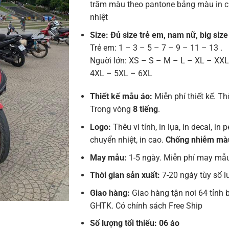
trăm màu theo pantone bảng màu in 
nhiệt
Size: Đủ size trẻ em, nam nữ, big size
Trẻ em: 1 – 3 – 5 – 7 – 9 – 11 – 13 .
Nguời lớn: XS – S – M – L – XL – XX
4XL – 5XL – 6XL
Thiết kế mẫu áo:
Miễn phí thiết kế. Th
Trong vòng
8 tiếng
.
Logo:
Thêu vi tính, in lụa, in decal, in pe
chuyển nhiệt, in cao.
Chống nhiễm mà
May mẫu:
1-5 ngày. Miễn phí may mẫ
Thời gian sản xuất:
7-20 ngày tùy số 
Giao hàng:
Giao hàng tận nơi 64 tỉnh 
GHTK. Có chính sách Free Ship
Số lượng tối thiểu: 06 áo