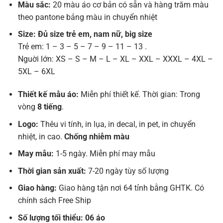
Màu sắc:
20 màu áo cơ bản có sẵn và hàng trăm màu
theo pantone bảng màu in chuyển nhiệt
Size: Đủ size trẻ em, nam nữ, big size
Trẻ em: 1 – 3 – 5 – 7 – 9 – 11 – 13 .
Nguời lớn: XS – S – M – L – XL – XXL – XXXL – 4XL –
5XL – 6XL
Thiết kế mẫu áo:
Miễn phí thiết kế. Thời gian: Trong
vòng
8 tiếng
.
Logo:
Thêu vi tính, in lụa, in decal, in pet, in chuyển
nhiệt, in cao.
Chống nhiễm màu
May mẫu:
1-5 ngày. Miễn phí may mẫu
Thời gian sản xuất:
7-20 ngày tùy số lượng
Giao hàng:
Giao hàng tận nơi 64 tỉnh bằng GHTK. Có
chính sách Free Ship
Số lượng tối thiểu: 06 áo