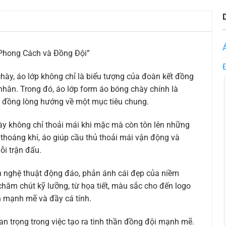
Phong Cách và Đồng Đội”
hày, áo lớp không chỉ là biểu tượng của đoàn kết đồng
nhân. Trong đó, áo lớp form áo bóng chày chính là
và đồng lòng hướng về một mục tiêu chung.
hày không chỉ thoải mái khi mặc mà còn tôn lên những
thoáng khí, áo giúp cầu thủ thoải mái vận động và
ỗi trận đấu.
h nghệ thuật động đáo, phản ánh cái đẹp của niềm
hăm chút kỹ lưỡng, từ họa tiết, màu sắc cho đến logo
h mạnh mẽ và đầy cá tính.
n trọng trong việc tạo ra tinh thần đồng đội mạnh mẽ.