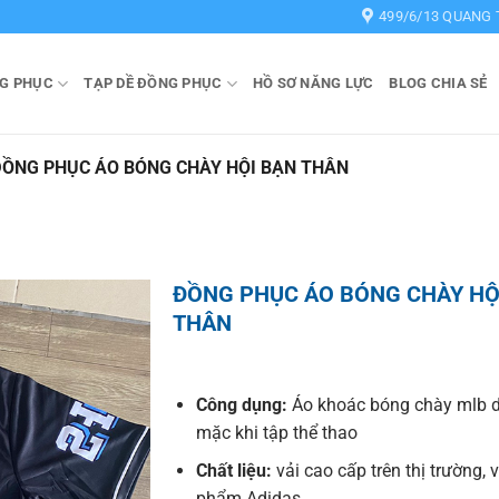
499/6/13 QUANG 
G PHỤC
TẠP DỀ ĐỒNG PHỤC
HỒ SƠ NĂNG LỰC
BLOG CHIA SẺ
ĐỒNG PHỤC ÁO BÓNG CHÀY HỘI BẠN THÂN
ĐỒNG PHỤC ÁO BÓNG CHÀY HỘ
THÂN
Công dụng:
Áo khoác bóng chày mlb 
mặc khi tập thể thao
Chất liệu:
vải cao cấp trên thị trường, 
phẩm Adidas