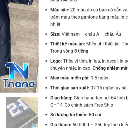
Màu sắc:
20 màu áo cơ bản có sẵn và
trăm màu theo pantone bảng màu in 
nhiệt
Size:
Việt nam – châu Á – châu Âu
Thiết kế mẫu áo:
Miễn phí thiết kế. Th
Trong vòng
8 tiếng
.
Logo:
Thêu vi tính, in lụa, in decal, in pe
chuyển nhiệt, in cao.
Chống nhiễm mà
May mẫu miễn phí:
1-5 ngày
Thời gian sản xuất:
07-15 ngày tùy số
Giao hàng:
Giao hàng tận nơi 64 tỉnh 
GHTK. Có chính sách Free Ship
Số lượng tối thiểu: 50 cái
Giá thành:
60.000đ – 250 tùy theo kiể