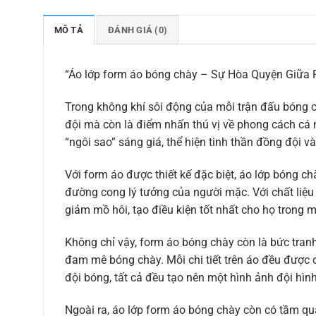
MÔ TẢ
ĐÁNH GIÁ (0)
“Áo lớp form áo bóng chày – Sự Hòa Quyện Giữa 
Trong không khí sôi động của mỗi trận đấu bóng c
đội mà còn là điểm nhấn thú vị về phong cách cá 
“ngôi sao” sáng giá, thể hiện tinh thần đồng đội 
Với form áo được thiết kế đặc biệt, áo lớp bóng c
đường cong lý tưởng của người mặc. Với chất liệu 
giảm mồ hôi, tạo điều kiện tốt nhất cho họ trong m
Không chỉ vậy, form áo bóng chày còn là bức tran
đam mê bóng chày. Mỗi chi tiết trên áo đều được c
đội bóng, tất cả đều tạo nên một hình ảnh đội hìn
Ngoài ra, áo lớp form áo bóng chày còn có tầm qua