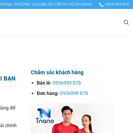
TRUNG, PHƯỜNG 10,QUẬN GÒ VẤP,TP. HỒ CHÍ MINH
0936 999 878
Chăm sóc khách hàng
I BẠN
Bán lẻ:
0936999 878
Đơn hàng:
0936999 878
dùng để
vải chính