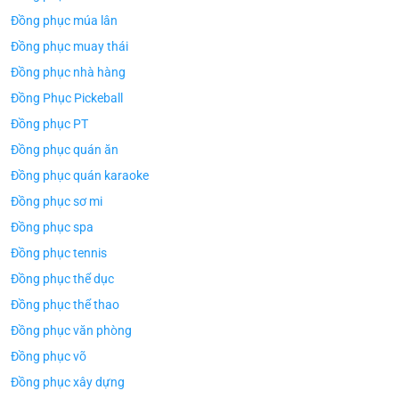
Đồng phục múa lân
Đồng phục muay thái
ÁO TH
ÁO THUN ĐỒNG PHỤC
Đồng phục nhà hàng
Áo Te
Áo Teambuilding Công Ty
Xuất B
Thiết Kế Ánh Kim
Đồng Phục Pickeball
ÁO THUN ĐỒNG PHỤC
o Teambuilding Công Ty
Đồng phục PT
hủy Sản Biển Xanh
Đồng phục quán ăn
Đồng phục quán karaoke
Đồng phục sơ mi
Đồng phục spa
Đồng phục tennis
Đồng phục thể dục
Đồng phục thể thao
Đồng phục văn phòng
Đồng phục võ
Đồng phục xây dựng