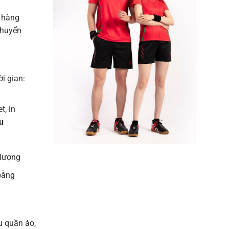
 hàng
chuyển
ời gian:
t, in
u
 lượng
bằng
u quần áo,