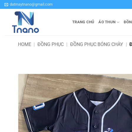
Bỏ
datmaytnano@gmail.com
qua
nội
TRANG CHỦ
ÁO THUN
ĐỒN
dung
HOME
|
ĐỒNG PHỤC
|
ĐỒNG PHỤC BÓNG CHÀY
|