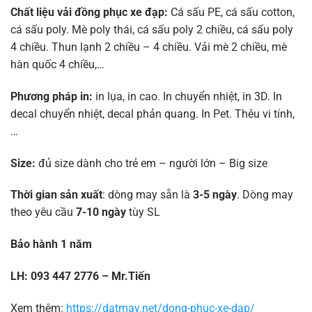
Chất liệu vải đồng phục xe đạp:
Cá sấu PE, cá sấu cotton,
cá sấu poly. Mè poly thái, cá sấu poly 2 chiều, cá sấu poly
4 chiều. Thun lạnh 2 chiều – 4 chiều. Vải mè 2 chiều, mè
hàn quốc 4 chiều,…
Phương pháp in:
in lụa, in cao. In chuyển nhiệt, in 3D. In
decal chuyển nhiệt, decal phản quang. In Pet. Thêu vi tính,
…
Size:
đủ size dành cho trẻ em – người lớn – Big size
Thời gian sản xuất
: dòng may sẵn là
3-5 ngày
. Dòng may
theo yêu cầu
7-10 ngày
tùy SL
Bảo hành 1 năm
LH: 093 447 2776 – Mr.Tiến
Xem thêm:
https://datmay.net/dong-phuc-xe-dap/