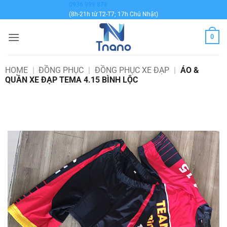
Bỏ
0936 999 878
(8h-21h từ T2-T7; 17h Chủ Nhật)
qua
nội
0
dung
HOME
|
ĐỒNG PHỤC
|
ĐỒNG PHỤC XE ĐẠP
|
ÁO &
QUẦN XE ĐẠP TEMA 4.15 BÌNH LỘC