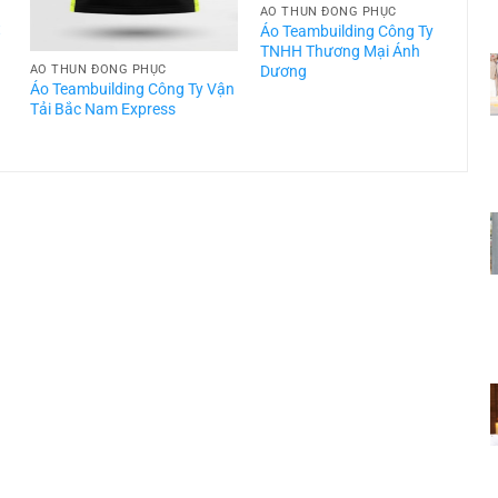
ÁO THUN ĐỒNG PHỤC
t
Áo Teambuilding Công Ty
TNHH Thương Mại Ánh
Dương
ÁO THUN ĐỒNG PHỤC
Áo Teambuilding Công Ty Vận
Á
Tải Bắc Nam Express
T