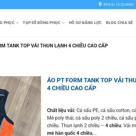
499/6/13 QUANG 
G PHỤC
TẠP DỀ ĐỒNG PHỤC
HỒ SƠ NĂNG LỰC
BLOG CHIA SẺ
RM TANK TOP VẢI THUN LẠNH 4 CHIỀU CAO CẤP
ÁO PT FORM TANK TOP VẢI TH
4 CHIỀU CAO CẤP
Chất liệu vải:
Cá sấu PE, cá sấu cotton, cá
Mè poly thái, cá sấu poly 2 chiều, cá sấu 
chiều. Thun lạnh 2 chiều –
4 chiều
. Vải m
mè hàn quốc 4 chiều
,…