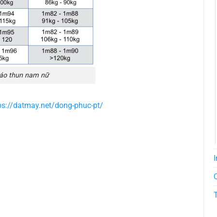
 áo thun nam nữ
ps://datmay.net/dong-phuc-pt/
I