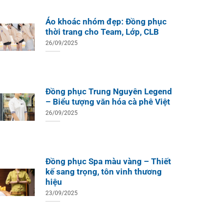
ÁO TH
ÁO THUN ĐỒNG PHỤC
Áo Te
Áo Teambuilding Công Ty
Áo khoác nhóm đẹp: Đồng phục
Xuất B
Thiết Kế Ánh Kim
thời trang cho Team, Lớp, CLB
ÁO THUN ĐỒNG PHỤC
o Teambuilding Công Ty
26/09/2025
hủy Sản Biển Xanh
Đồng phục Trung Nguyên Legend
– Biểu tượng văn hóa cà phê Việt
26/09/2025
Đồng phục Spa màu vàng – Thiết
kế sang trọng, tôn vinh thương
hiệu
23/09/2025