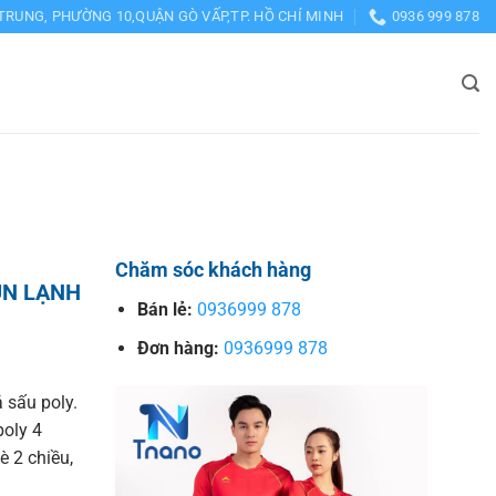
TRUNG, PHƯỜNG 10,QUẬN GÒ VẤP,TP. HỒ CHÍ MINH
0936 999 878
Chăm sóc khách hàng
UN LẠNH
Bán lẻ:
0936999 878
Đơn hàng:
0936999 878
 sấu poly.
poly 4
è 2 chiều,