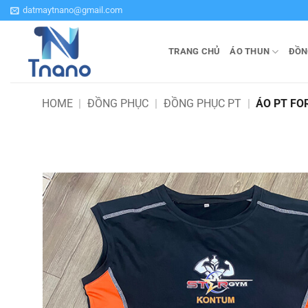
Bỏ
datmaytnano@gmail.com
qua
nội
TRANG CHỦ
ÁO THUN
ĐỒN
dung
HOME
|
ĐỒNG PHỤC
|
ĐỒNG PHỤC PT
|
ÁO PT FO