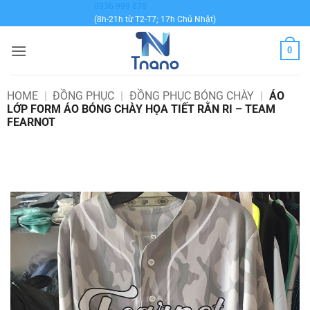
Bỏ
0936 999 878
(8h-21h từ T2-T7; 17h Chủ Nhật)
qua
nội
0
dung
HOME
|
ĐỒNG PHỤC
|
ĐỒNG PHỤC BÓNG CHÀY
|
ÁO
LỚP FORM ÁO BÓNG CHÀY HỌA TIẾT RẰN RI – TEAM
FEARNOT