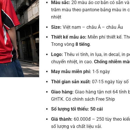
Màu sắc:
20 màu áo cơ bản có sẵn và
trăm màu theo pantone bảng màu in 
nhiệt
Size:
Việt nam – châu Á – châu Âu
Thiết kế mẫu áo:
Miễn phí thiết kế. Th
Trong vòng
8 tiếng
.
Logo:
Thêu vi tính, in lụa, in decal, in pe
chuyển nhiệt, in cao.
Chống nhiễm mà
May mẫu miễn phí:
1-5 ngày
Thời gian sản xuất:
07-15 ngày tùy số
Giao hàng:
Giao hàng tận nơi 64 tỉnh 
GHTK. Có chính sách Free Ship
Số lượng tối thiểu: 50 cái
Giá thành:
60.000đ – 250 tùy theo kiể
số lượng và chất liệu vải.