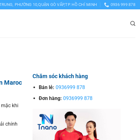
TRUNG, PHƯỜNG 10,QUẬN GÒ VẤP,TP. HỒ CHÍ MINH
0936 999 878
Chăm sóc khách hàng
ển Maroc
Bán lẻ:
0936999 878
Đơn hàng:
0936999 878
 mặc khi
vải chính