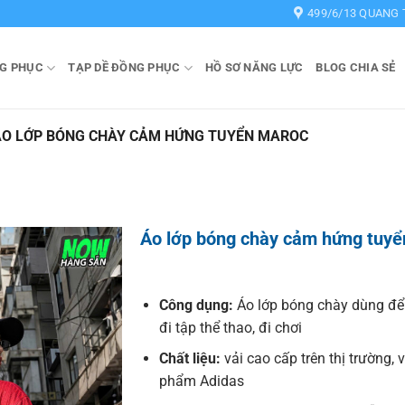
499/6/13 QUANG 
G PHỤC
TẠP DỀ ĐỒNG PHỤC
HỒ SƠ NĂNG LỰC
BLOG CHIA SẺ
ÁO LỚP BÓNG CHÀY CẢM HỨNG TUYỂN MAROC
Áo lớp bóng chày cảm hứng tuy
Công dụng:
Áo lớp bóng chày dùng để
đi tập thể thao, đi chơi
Chất liệu:
vải cao cấp trên thị trường, 
phẩm Adidas