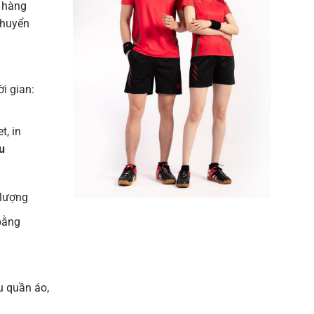
 hàng
chuyển
ời gian:
t, in
u
 lượng
bằng
u quần áo,