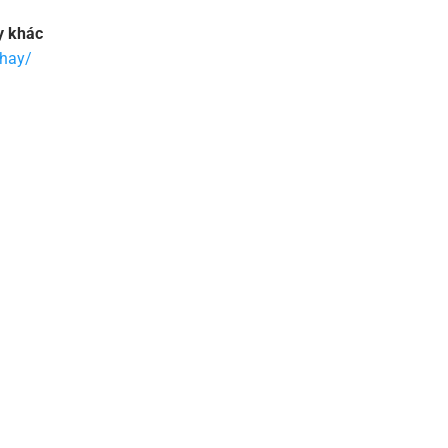
y khác
chay/