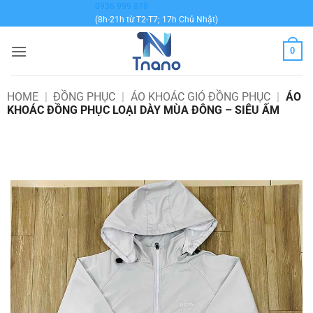
Bỏ
0936 999 878
(8h-21h từ T2-T7; 17h Chủ Nhật)
qua
nội
0
dung
HOME
|
ĐỒNG PHỤC
|
ÁO KHOÁC GIÓ ĐỒNG PHỤC
|
ÁO
KHOÁC ĐỒNG PHỤC LOẠI DÀY MÙA ĐÔNG – SIÊU ẤM