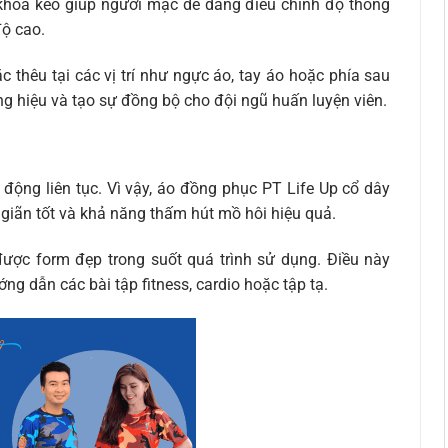
 khóa kéo giúp người mặc dễ dàng điều chỉnh độ thông
độ cao.
 thêu tại các vị trí như ngực áo, tay áo hoặc phía sau
ng hiệu và tạo sự đồng bộ cho đội ngũ huấn luyện viên.
ộng liên tục. Vì vậy, áo đồng phục PT Life Up cổ dây
 giãn tốt và khả năng thấm hút mồ hôi hiệu quả.
được form đẹp trong suốt quá trình sử dụng. Điều này
ng dẫn các bài tập fitness, cardio hoặc tập tạ.