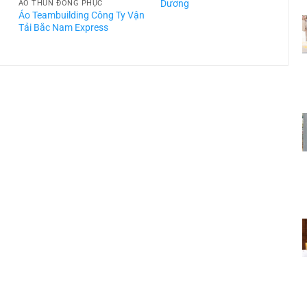
Dương
ÁO THUN ĐỒNG PHỤC
Áo Teambuilding Công Ty Vận
Á
Tải Bắc Nam Express
T