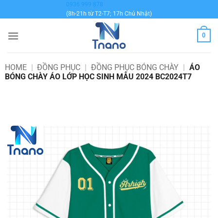
Bỏ
0936 999 878
(8h-21h từ T2-T7; 17h Chủ Nhật)
qua
nội
0
dung
HOME
|
ĐỒNG PHỤC
|
ĐỒNG PHỤC BÓNG CHÀY
|
ÁO
BÓNG CHÀY ÁO LỚP HỌC SINH MẪU 2024 BC2024T7