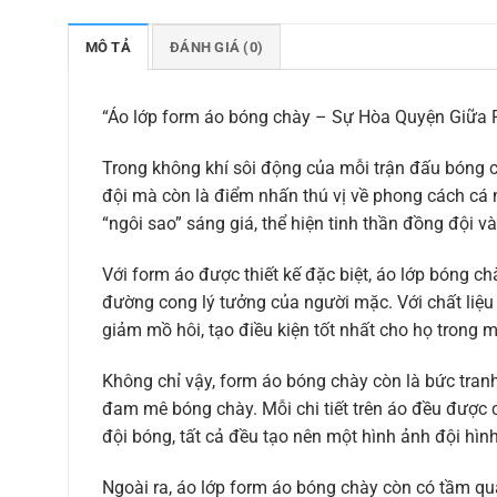
MÔ TẢ
ĐÁNH GIÁ (0)
“Áo lớp form áo bóng chày – Sự Hòa Quyện Giữa 
Trong không khí sôi động của mỗi trận đấu bóng c
đội mà còn là điểm nhấn thú vị về phong cách cá 
“ngôi sao” sáng giá, thể hiện tinh thần đồng đội 
Với form áo được thiết kế đặc biệt, áo lớp bóng c
đường cong lý tưởng của người mặc. Với chất liệu 
giảm mồ hôi, tạo điều kiện tốt nhất cho họ trong m
Không chỉ vậy, form áo bóng chày còn là bức tran
đam mê bóng chày. Mỗi chi tiết trên áo đều được c
đội bóng, tất cả đều tạo nên một hình ảnh đội hìn
Ngoài ra, áo lớp form áo bóng chày còn có tầm qua