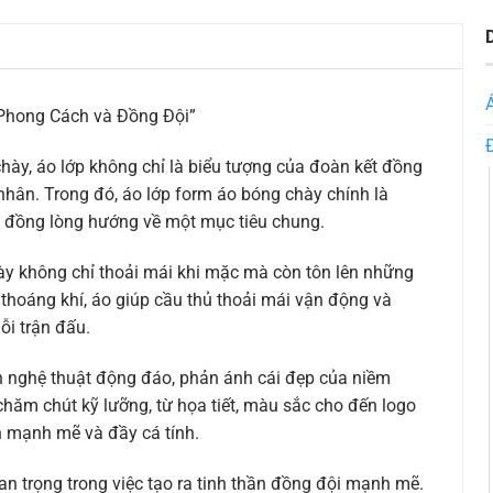
Phong Cách và Đồng Đội”
hày, áo lớp không chỉ là biểu tượng của đoàn kết đồng
nhân. Trong đó, áo lớp form áo bóng chày chính là
và đồng lòng hướng về một mục tiêu chung.
hày không chỉ thoải mái khi mặc mà còn tôn lên những
thoáng khí, áo giúp cầu thủ thoải mái vận động và
ỗi trận đấu.
h nghệ thuật động đáo, phản ánh cái đẹp của niềm
hăm chút kỹ lưỡng, từ họa tiết, màu sắc cho đến logo
h mạnh mẽ và đầy cá tính.
n trọng trong việc tạo ra tinh thần đồng đội mạnh mẽ.