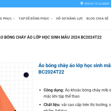
499/6/13 QUANG 
G PHỤC
TẠP DỀ ĐỒNG PHỤC
HỒ SƠ NĂNG LỰC
BLOG CHIA SẺ
ÁO BÓNG CHÀY ÁO LỚP HỌC SINH MẪU 2024 BC2024T22
Áo bóng chày áo lớp học sinh m
BC2024T22
Công dụng:
Áo khoác bóng chày mlb 
mặc khi tập thể thao
Chất liệu:
vải cao cấp trên thị trường, 
phẩm Adidas