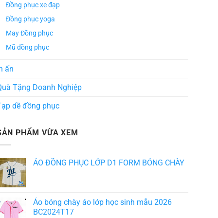
Đồng phục xe đạp
ÁO TH
ÁO THUN ĐỒNG PHỤC
Đồng phục yoga
Áo Te
Áo Teambuilding Công Ty
Xuất B
Thiết Kế Ánh Kim
May Đồng phục
ÁO THUN ĐỒNG PHỤC
o Teambuilding Công Ty
Mũ đồng phục
hủy Sản Biển Xanh
n ấn
Quà Tặng Doanh Nghiệp
Tạp dề đồng phục
SẢN PHẨM VỪA XEM
ÁO ĐỒNG PHỤC LỚP D1 FORM BÓNG CHÀY
Áo bóng chày áo lớp học sinh mẫu 2026
BC2024T17