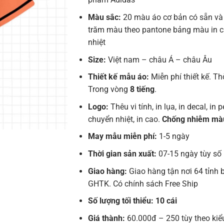
Màu sắc:
20 màu áo cơ bản có sẵn và
trăm màu theo pantone bảng màu in 
nhiệt
Size:
Việt nam – châu Á – châu Âu
Thiết kế mẫu áo:
Miễn phí thiết kế. Th
Trong vòng
8 tiếng
.
Logo:
Thêu vi tính, in lụa, in decal, in pe
chuyển nhiệt, in cao.
Chống nhiễm mà
May mẫu miễn phí:
1-5 ngày
Thời gian sản xuất:
07-15 ngày tùy số
Giao hàng:
Giao hàng tận nơi 64 tỉnh 
GHTK. Có chính sách Free Ship
Số lượng tối thiểu: 10 cái
Giá thành:
60.000đ – 250 tùy theo kiể