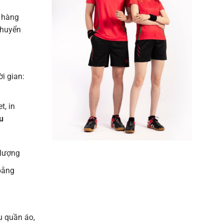
 hàng
chuyển
ời gian:
t, in
u
 lượng
bằng
u quần áo,