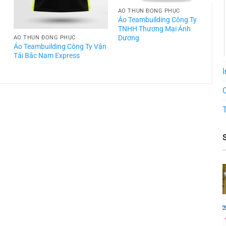
ÁO THUN ĐỒNG PHỤC
t
Áo Teambuilding Công Ty
TNHH Thương Mại Ánh
Dương
ÁO THUN ĐỒNG PHỤC
Áo Teambuilding Công Ty Vận
Á
Tải Bắc Nam Express
T
I