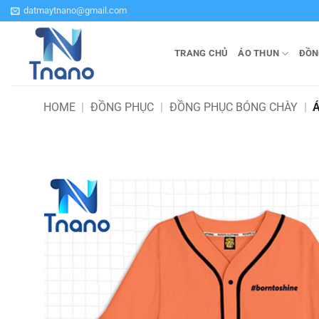
Bỏ
datmaytnano@gmail.com
qua
nội
TRANG CHỦ
ÁO THUN
ĐỒN
dung
HOME
|
ĐỒNG PHỤC
|
ĐỒNG PHỤC BÓNG CHÀY
|