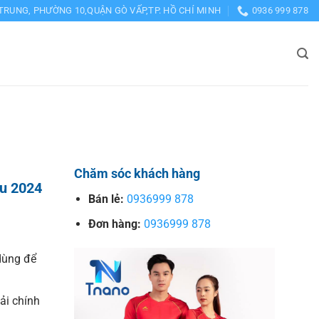
TRUNG, PHƯỜNG 10,QUẬN GÒ VẤP,TP. HỒ CHÍ MINH
0936 999 878
Chăm sóc khách hàng
ẫu 2024
Bán lẻ:
0936999 878
Đơn hàng:
0936999 878
dùng để
vải chính