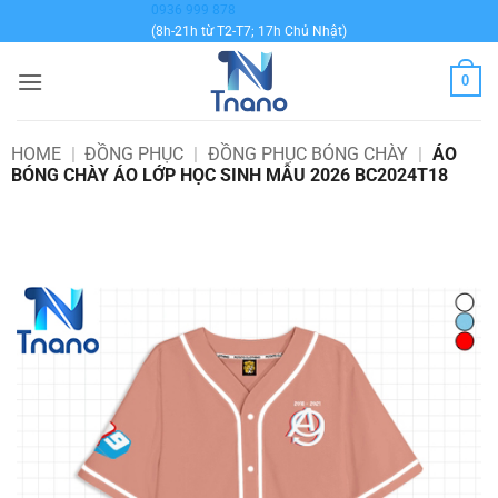
Bỏ
0936 999 878
(8h-21h từ T2-T7; 17h Chủ Nhật)
qua
nội
0
dung
HOME
|
ĐỒNG PHỤC
|
ĐỒNG PHỤC BÓNG CHÀY
|
ÁO
BÓNG CHÀY ÁO LỚP HỌC SINH MẪU 2026 BC2024T18