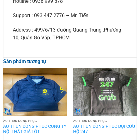
Hotline : 0936 999 878
Support : 093 447 2776 – Mr. Tiến
Address : 499/6/13 đường Quang Trung ,Phường
10, Quận Gò Vấp. TPHCM
Sản phẩm tương tự
ÁO THUN ĐỒNG PHỤC
ÁO THUN ĐỒNG PHỤC
ÁO THUN ĐỒNG PHỤC CÔNG TY
ÁO THUN ĐỒNG PHỤC ĐỘI CỨU
NỘI THẤT GIÁ TỐT
HỘ 247