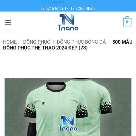
Bỏ
0936 999 878
(8h-21h từ T2-T7; 17h Chủ Nhật)
qua
nội
0
dung
HOME
|
ĐỒNG PHỤC
|
ĐỒNG PHỤC BÓNG ĐÁ
|
500 MẪU
ĐỒNG PHỤC THỂ THAO 2024 ĐẸP (78)