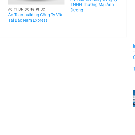
TNHH Thương Mại Ánh
Dương
ÁO THUN ĐỒNG PHỤC
Áo Teambuilding Công Ty Vận
Á
Tải Bắc Nam Express
T
I