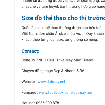
nhanh lại đáp ứng được yêu cầu về chất lượng. Các
chặt chẽ và tâm huyết, tránh trường hợp giao hàn
Size đồ thể thao cho thị trường
Quần áo chơi thể thao thường được bán trên toàn th
Việt Nam, size châu Á, size châu Âu, … Quý khách
khách theo từng loại size, từng thông số riêng.
Contact:
Công Ty TNHH Đầu Tư và May Mặc TNano
Chuyên đồng phục Đẹp & Nhanh & Rẻ
Website :
www.datmay.net
Fanpage :
www.facebook.com/datmay.net
Hotline : 0936 999 878