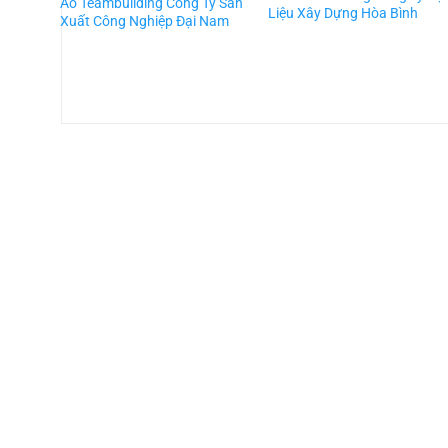
Áo Teambuilding Công Ty Sản
Liệu Xây Dựng Hòa Bình
Xuất Công Nghiệp Đại Nam