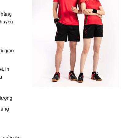
 hàng
chuyển
ời gian:
t, in
u
 lượng
bằng
u quần áo,