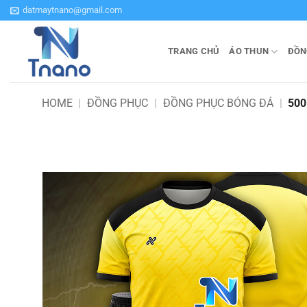
Bỏ
datmaytnano@gmail.com
qua
nội
TRANG CHỦ
ÁO THUN
ĐỒN
dung
HOME
|
ĐỒNG PHỤC
|
ĐỒNG PHỤC BÓNG ĐÁ
|
500