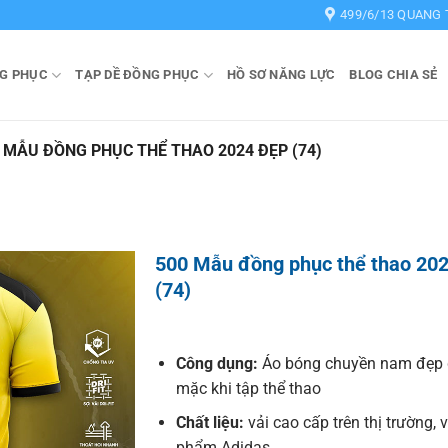
499/6/13 QUANG 
G PHỤC
TẠP DỀ ĐỒNG PHỤC
HỒ SƠ NĂNG LỰC
BLOG CHIA SẺ
 MẪU ĐỒNG PHỤC THỂ THAO 2024 ĐẸP (74)
500 Mẫu đồng phục thể thao 20
(74)
Công dụng:
Áo bóng chuyền nam đẹp 
mặc khi tập thể thao
Chất liệu:
vải cao cấp trên thị trường, 
phẩm Adidas