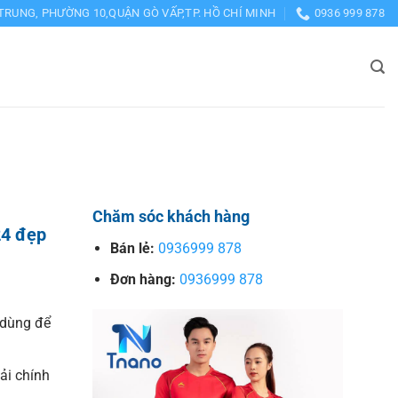
TRUNG, PHƯỜNG 10,QUẬN GÒ VẤP,TP. HỒ CHÍ MINH
0936 999 878
Chăm sóc khách hàng
24 đẹp
Bán lẻ:
0936999 878
Đơn hàng:
0936999 878
dùng để
vải chính