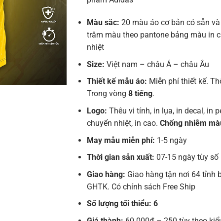
Màu sắc:
20 màu áo cơ bản có sẵn và
trăm màu theo pantone bảng màu in 
nhiệt
Size:
Việt nam – châu Á – châu Âu
Thiết kế mẫu áo:
Miễn phí thiết kế. Th
Trong vòng
8 tiếng
.
Logo:
Thêu vi tính, in lụa, in decal, in pe
chuyển nhiệt, in cao.
Chống nhiễm mà
May mẫu miễn phí:
1-5 ngày
Thời gian sản xuất:
07-15 ngày tùy số
Giao hàng:
Giao hàng tận nơi 64 tỉnh 
GHTK. Có chính sách Free Ship
Số lượng tối thiểu: 6
Giá thành:
60.000đ – 250 tùy theo kiể