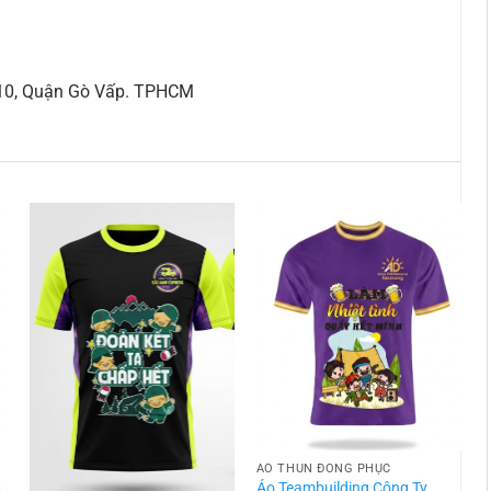
 10, Quận Gò Vấp. TPHCM
ÁO THUN ĐỒNG PHỤC
t
Áo Teambuilding Công Ty