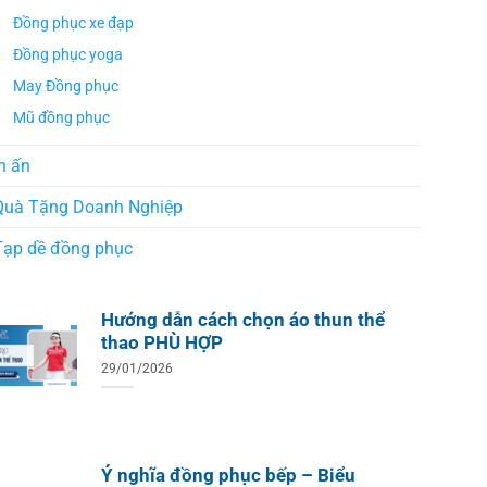
Áo Te
Áo Teambuilding Công Ty
Xuất B
Đồng phục xe đạp
Thiết Kế Ánh Kim
ÁO THUN ĐỒNG PHỤC
Đồng phục yoga
o Teambuilding Công Ty
hủy Sản Biển Xanh
May Đồng phục
Mũ đồng phục
n ấn
Quà Tặng Doanh Nghiệp
Tạp dề đồng phục
Hướng dẫn cách chọn áo thun thể
thao PHÙ HỢP
29/01/2026
Ý nghĩa đồng phục bếp – Biểu