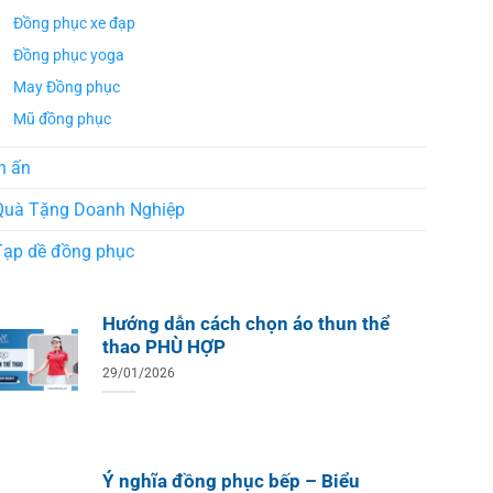
Áo Te
Áo Teambuilding Công Ty
Xuất B
Đồng phục xe đạp
Thiết Kế Ánh Kim
ÁO THUN ĐỒNG PHỤC
Đồng phục yoga
o Teambuilding Công Ty
hủy Sản Biển Xanh
May Đồng phục
Mũ đồng phục
n ấn
Quà Tặng Doanh Nghiệp
Tạp dề đồng phục
Hướng dẫn cách chọn áo thun thể
thao PHÙ HỢP
29/01/2026
Ý nghĩa đồng phục bếp – Biểu