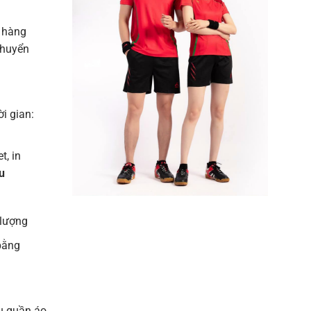
 hàng
chuyển
ời gian:
t, in
u
 lượng
bằng
u quần áo,