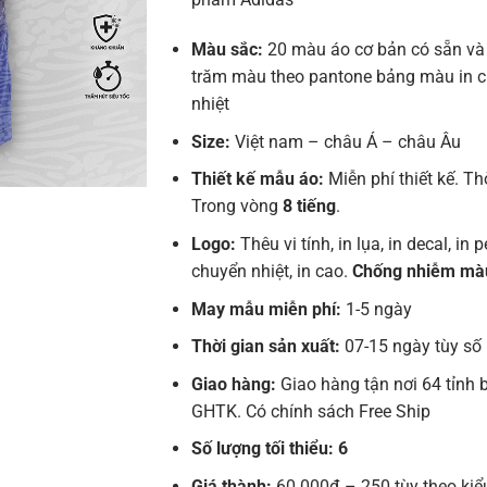
Màu sắc:
20 màu áo cơ bản có sẵn và
trăm màu theo pantone bảng màu in 
nhiệt
Size:
Việt nam – châu Á – châu Âu
Thiết kế mẫu áo:
Miễn phí thiết kế. Th
Trong vòng
8 tiếng
.
Logo:
Thêu vi tính, in lụa, in decal, in pe
chuyển nhiệt, in cao.
Chống nhiễm mà
May mẫu miễn phí:
1-5 ngày
Thời gian sản xuất:
07-15 ngày tùy số
Giao hàng:
Giao hàng tận nơi 64 tỉnh 
GHTK. Có chính sách Free Ship
Số lượng tối thiểu: 6
Giá thành:
60.000đ – 250 tùy theo kiể