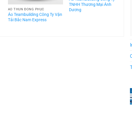
TNHH Thương Mại Ánh
Dương
ÁO THUN ĐỒNG PHỤC
Áo Teambuilding Công Ty Vận
Á
Tải Bắc Nam Express
T
I