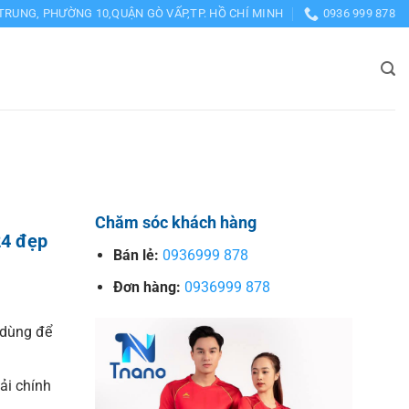
TRUNG, PHƯỜNG 10,QUẬN GÒ VẤP,TP. HỒ CHÍ MINH
0936 999 878
Chăm sóc khách hàng
24 đẹp
Bán lẻ:
0936999 878
Đơn hàng:
0936999 878
dùng để
vải chính