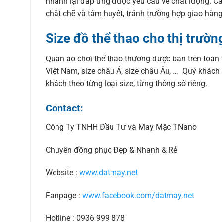
nhanh lại đáp ứng được yêu cầu về chất lượng. Các
chặt chẽ và tâm huyết, tránh trường hợp giao hàn
Size đồ thể thao cho thị trường
Quần áo chơi thể thao thường được bán trên toàn th
Việt Nam, size châu Á, size châu Âu, … Quý khách
khách theo từng loại size, từng thông số riêng.
Contact:
Công Ty TNHH Đầu Tư và May Mặc TNano
Chuyên đồng phục Đẹp & Nhanh & Rẻ
Website :
www.datmay.net
Fanpage :
www.facebook.com/datmay.net
Hotline : 0936 999 878