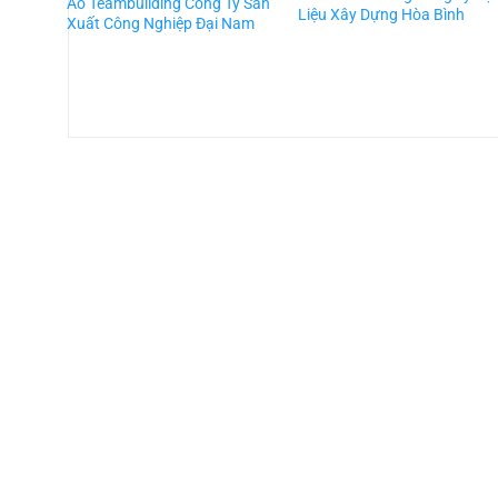
Áo Teambuilding Công Ty Sản
Liệu Xây Dựng Hòa Bình
Xuất Công Nghiệp Đại Nam