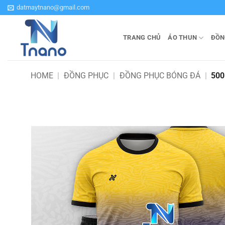
Bỏ
datmaytnano@gmail.com
qua
nội
TRANG CHỦ
ÁO THUN
ĐỒN
dung
HOME
|
ĐỒNG PHỤC
|
ĐỒNG PHỤC BÓNG ĐÁ
|
500