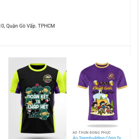
 10, Quận Gò Vấp. TPHCM
ÁO THUN ĐỒNG PHỤC
t
Áo Teambuilding Công Ty