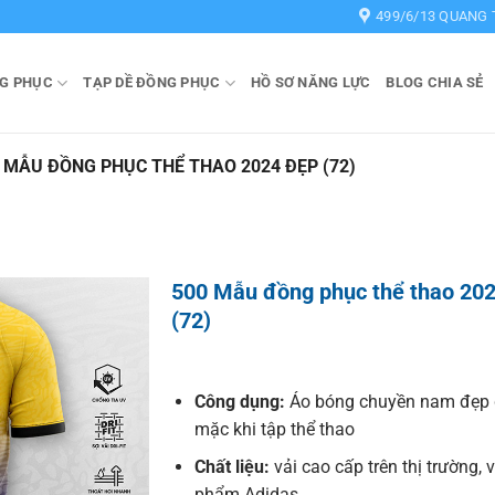
499/6/13 QUANG 
G PHỤC
TẠP DỀ ĐỒNG PHỤC
HỒ SƠ NĂNG LỰC
BLOG CHIA SẺ
 MẪU ĐỒNG PHỤC THỂ THAO 2024 ĐẸP (72)
500 Mẫu đồng phục thể thao 20
(72)
Công dụng:
Áo bóng chuyền nam đẹp 
mặc khi tập thể thao
Chất liệu:
vải cao cấp trên thị trường, 
phẩm Adidas