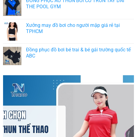
ĐỒNG PHỤC ÁO THUN BƠI CỔ TRÒN TAY DÀI
THE POOL GYM
Xưởng may đồ bơi cho người mập giá rẻ tại
TPHCM
Đồng phục đồ bơi bé trai & bé gái trường quốc tế
ABC