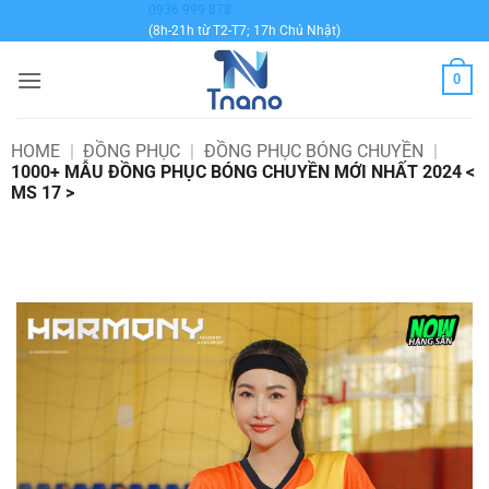
Bỏ
0936 999 878
(8h-21h từ T2-T7; 17h Chủ Nhật)
qua
nội
0
dung
HOME
|
ĐỒNG PHỤC
|
ĐỒNG PHỤC BÓNG CHUYỀN
|
1000+ MẪU ĐỒNG PHỤC BÓNG CHUYỀN MỚI NHẤT 2024 <
MS 17 >