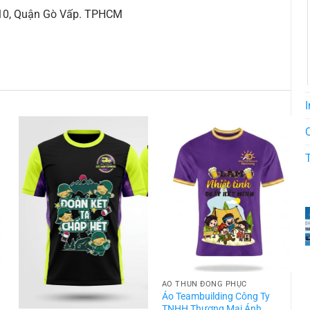
 10, Quận Gò Vấp. TPHCM
I
ÁO THUN ĐỒNG PHỤC
t
Áo Teambuilding Công Ty
TNHH Thương Mại Ánh