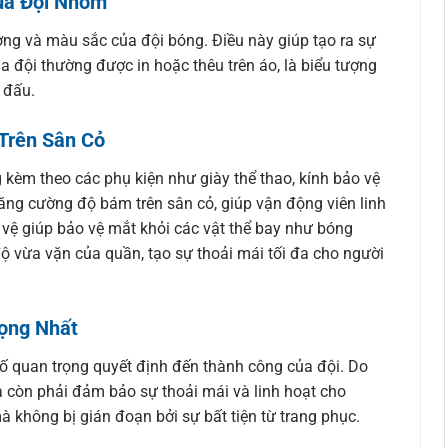
ủa Đội Nhóm
g và màu sắc của đội bóng. Điều này giúp tạo ra sự
a đội thường được in hoặc thêu trên áo, là biểu tượng
 đấu.
Trên Sân Cỏ
kèm theo các phụ kiện như giày thể thao, kính bảo vệ
 tăng cường độ bám trên sân cỏ, giúp vận động viên linh
 vệ giúp bảo vệ mắt khỏi các vật thể bay như bóng
độ vừa vặn của quần, tạo sự thoải mái tối đa cho người
rọng Nhất
 tố quan trọng quyết định đến thành công của đội. Do
còn phải đảm bảo sự thoải mái và linh hoạt cho
à không bị gián đoạn bởi sự bất tiện từ trang phục.