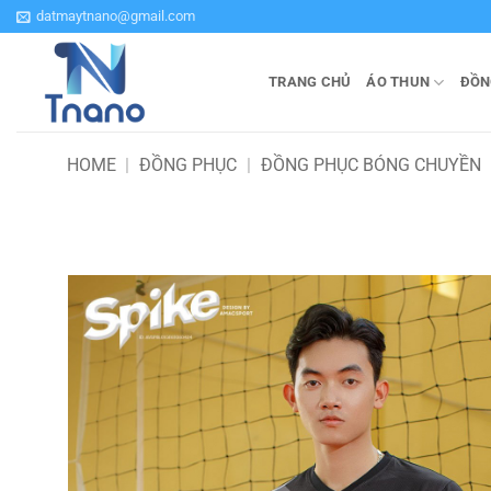
Bỏ
datmaytnano@gmail.com
qua
nội
TRANG CHỦ
ÁO THUN
ĐỒN
dung
HOME
|
ĐỒNG PHỤC
|
ĐỒNG PHỤC BÓNG CHUYỀN