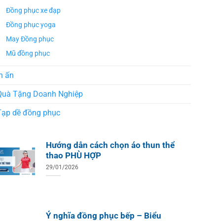
Đồng phục xe đạp
Đồng phục yoga
May Đồng phục
Mũ đồng phục
n ấn
Quà Tặng Doanh Nghiệp
Tạp dề đồng phục
Hướng dẫn cách chọn áo thun thể
thao PHÙ HỢP
29/01/2026
ÁO TH
ÁO THUN ĐỒNG PHỤC
Áo Te
Áo Teambuilding Công Ty
Ý nghĩa đồng phục bếp – Biểu