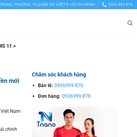
TRUNG, PHƯỜNG 10,QUẬN GÒ VẤP,TP. HỒ CHÍ MINH
0936 999 878
S 11 >
Chăm sóc khách hàng
yền mới
Bán lẻ:
0936999 878
Đơn hàng:
0936999 878
 Việt Nam
vải chính