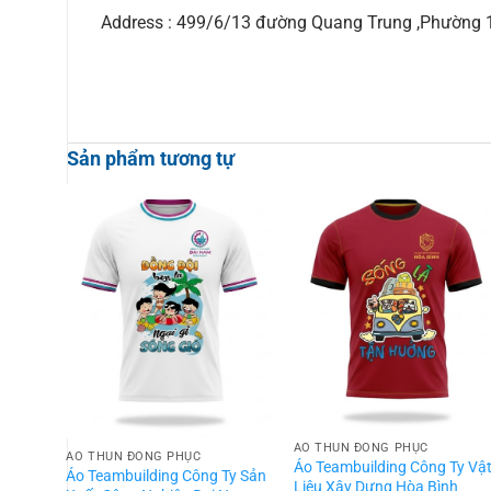
Address : 499/6/13 đường Quang Trung ,Phường
Sản phẩm tương tự
ÁO THUN ĐỒNG PHỤC
ÁO THUN ĐỒNG PHỤC
Áo Teambuilding Công Ty Vậ
Áo Teambuilding Công Ty Sản
Liệu Xây Dựng Hòa Bình