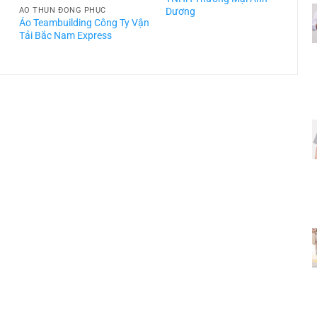
Dương
ÁO THUN ĐỒNG PHỤC
Áo Teambuilding Công Ty Vận
Á
Tải Bắc Nam Express
T