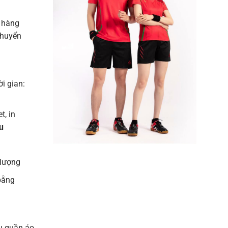
 hàng
chuyển
ời gian:
t, in
u
 lượng
bằng
u quần áo,