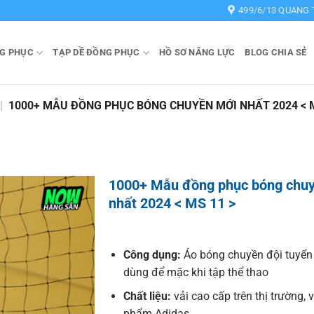
499/6/13 QUANG 
G PHỤC
TẠP DỀ ĐỒNG PHỤC
HỒ SƠ NĂNG LỰC
BLOG CHIA SẺ
|
1000+ MẪU ĐỒNG PHỤC BÓNG CHUYỀN MỚI NHẤT 2024 < M
1000+ Mẫu đồng phục bóng chu
nhất 2024 < MS 11 >
Công dụng:
Áo bóng chuyền đội tuyển
dùng để mặc khi tập thể thao
Chất liệu:
vải cao cấp trên thị trường, 
phẩm Adidas