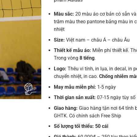
Màu sắc:
20 màu áo cơ bản có sẵn và
trăm màu theo pantone bảng màu in 
nhiệt
Size:
Việt nam – châu Á – châu Âu
Thiết kế mẫu áo:
Miễn phí thiết kế. Th
Trong vòng
8 tiếng
.
Logo:
Thêu vi tính, in lụa, in decal, in pe
chuyển nhiệt, in cao.
Chống nhiễm mà
May mẫu miễn phí:
1-5 ngày
Thời gian sản xuất:
07-15 ngày tùy số
Giao hàng:
Giao hàng tận nơi 64 tỉnh 
GHTK. Có chính sách Free Ship
Số lượng tối thiểu: 50 cái
Giá thành:
60.000đ – 250 tùy theo kiể