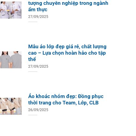
Xuất B
Thiết Kế Ánh Kim
tượng chuyên nghiệp trong ngành
ÁO THUN ĐỒNG PHỤC
ẩm thực
o Teambuilding Công Ty
hủy Sản Biển Xanh
27/09/2025
Mẫu áo lớp đẹp giá rẻ, chất lượng
cao – Lựa chọn hoàn hảo cho tập
thể
27/09/2025
Áo khoác nhóm đẹp: Đồng phục
thời trang cho Team, Lớp, CLB
26/09/2025